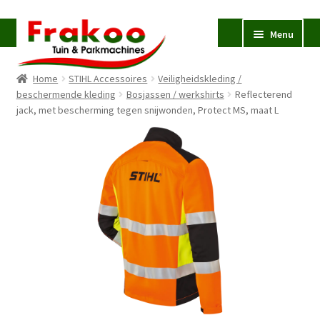
Ga
Ga
Menu
door
naar
naar
de
Home
STIHL Accessoires
Veiligheidskleding /
navigatie
inhoud
Homepage
beschermende kleding
Bosjassen / werkshirts
Reflecterend
jack, met bescherming tegen snijwonden, Protect MS, maat L
Verkoop en Reparatie
Subme
uitvou
Occasions
STIHL
Subme
uitvou
Accessoires
Subme
uitvou
Contact