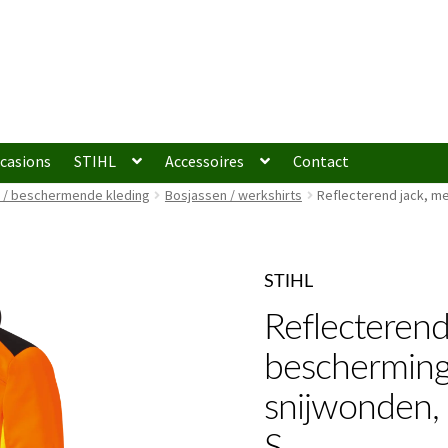
casions
STIHL
Accessoires
Contact
g / beschermende kleding
Bosjassen / werkshirts
Reflecterend jack, m
STIHL
Reflecterend
bescherming
snijwonden,