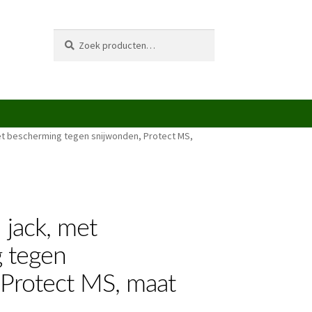
Zoeken
Zoeken
naar:
et bescherming tegen snijwonden, Protect MS,
 jack, met
 tegen
 Protect MS, maat