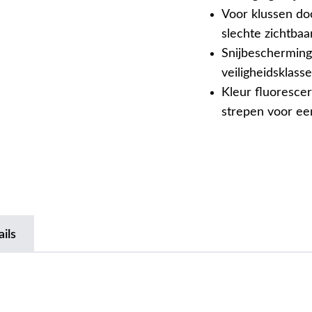
Voor klussen doo
slechte zichtbaa
Snijbescherming
veiligheidsklass
Kleur fluoresce
strepen voor ee
ils