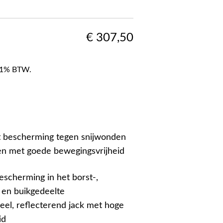
€
307,50
f 21% BTW.
t bescherming tegen snijwonden
n met goede bewegingsvrijheid
scherming in het borst-,
 en buikgedeelte
neel, reflecterend jack met hoge
id