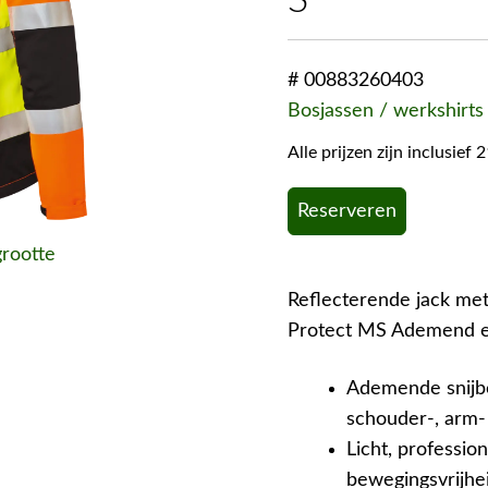
S
# 00883260403
Bosjassen / werkshirts
Alle prijzen zijn inclusie
Reserveren
grootte
Reflecterende jack me
Protect MS Ademend e
Ademende snijbe
schouder-, arm-
Licht, professio
bewegingsvrijhe