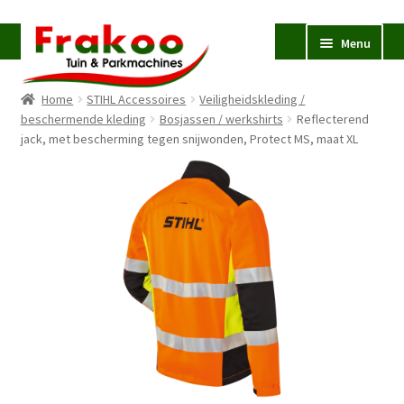
Ga
Ga
Menu
door
naar
naar
de
Home
STIHL Accessoires
Veiligheidskleding /
navigatie
inhoud
Homepage
beschermende kleding
Bosjassen / werkshirts
Reflecterend
jack, met bescherming tegen snijwonden, Protect MS, maat XL
Verkoop en Reparatie
Subme
uitvou
Occasions
STIHL
Subme
uitvou
Accessoires
Subme
uitvou
Contact