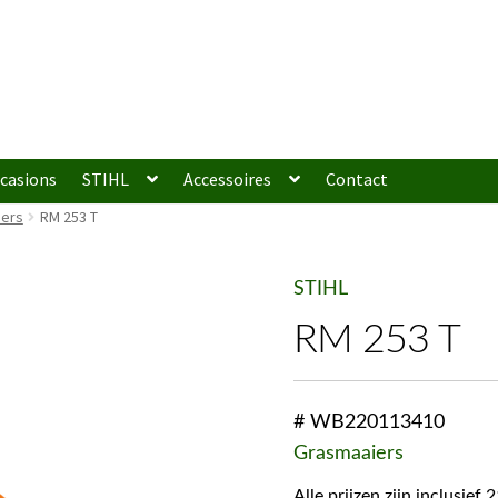
casions
STIHL
Accessoires
Contact
iers
RM 253 T
STIHL
RM 253 T
# WB220113410
Grasmaaiers
Alle prijzen zijn inclusie