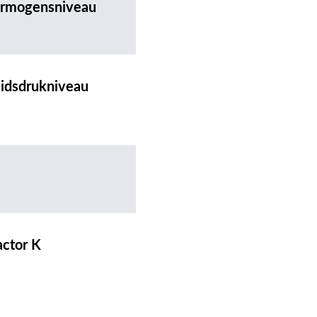
ermogensniveau
uidsdrukniveau
actor K