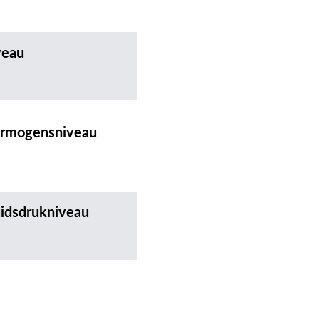
veau
ermogensniveau
uidsdrukniveau