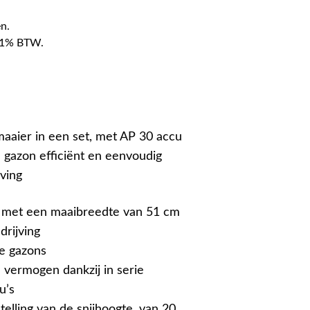
n.
f 21% BTW.
aier in een set, met AP 30 accu
e gazon efficiënt en eenvoudig
jving
 met een maaibreedte van 51 cm
drijving
e gazons
 vermogen dankzij in serie
u’s
elling van de snijhoogte, van 20