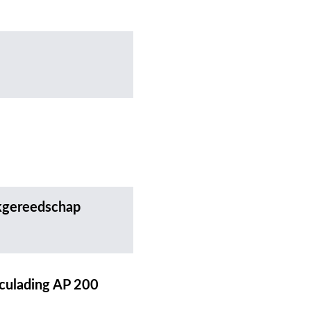
kgereedschap
cculading AP 200