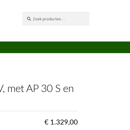
Zoeken
Zoeken
naar:
, met AP 30 S en
€
1.329,00