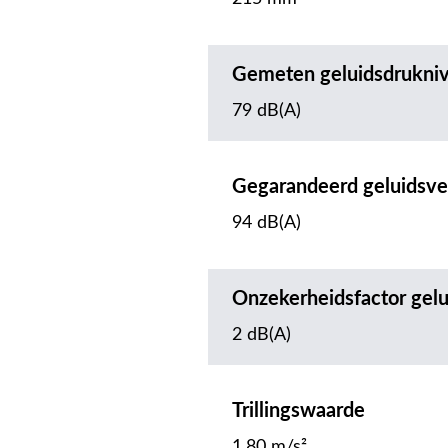
Gemeten geluidsdrukni
79 dB(A)
Gegarandeerd geluidsv
94 dB(A)
Onzekerheidsfactor gel
2 dB(A)
Trillingswaarde
1.80 m/s²