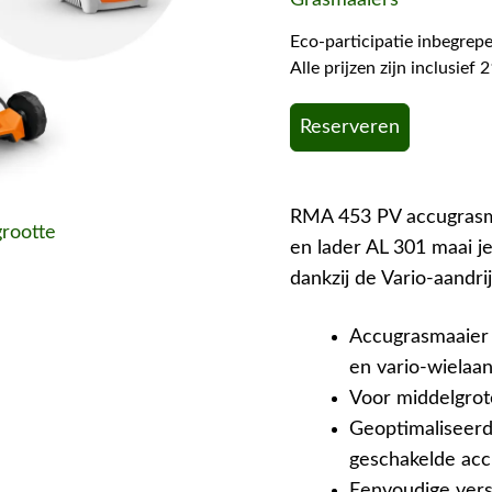
Eco-participatie inbegrepe
Alle prijzen zijn inclusie
Reserveren
RMA 453 PV accugrasma
grootte
en lader AL 301 maai j
dankzij de Vario-aandri
Accugrasmaaier
en vario-wielaan
Voor middelgrot
Geoptimaliseerd
geschakelde acc
Eenvoudige verst