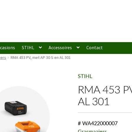
casions
STIHL
Accessoires
Contact
iers
RMA 453 PV, met AP 30 S en AL 301
STIHL
RMA 453 PV
AL 301
# WA422000007
Grasmaaiers