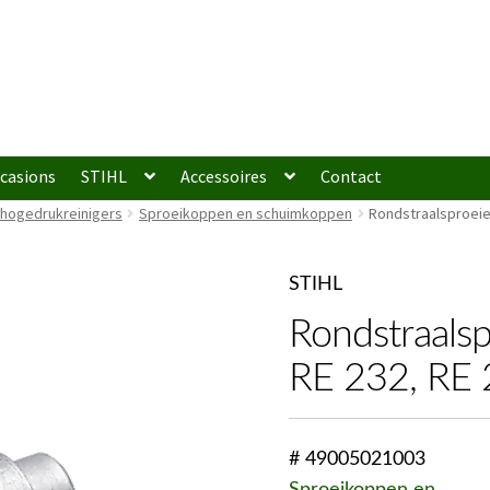
casions
STIHL
Accessoires
Contact
 hogedrukreinigers
Sproeikoppen en schuimkoppen
Rondstraalsproeie
STIHL
Rondstraalsp
RE 232, RE
# 49005021003
Sproeikoppen en