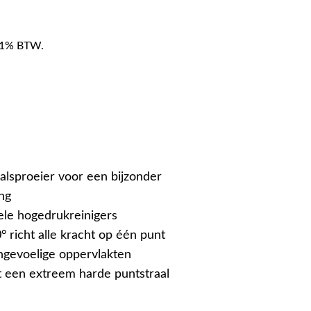
f 21% BTW.
alsproeier voor een bijzonder
ing
ele hogedrukreinigers
° richt alle kracht op één punt
ngevoelige oppervlakten
 een extreem harde puntstraal