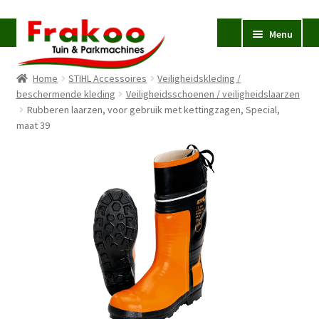
Ga
Ga
Menu
door
naar
naar
de
Home
STIHL Accessoires
Veiligheidskleding /
navigatie
inhoud
Homepage
beschermende kleding
Veiligheidsschoenen / veiligheidslaarzen
Rubberen laarzen, voor gebruik met kettingzagen, Special,
Verkoop en Reparatie
Subme
maat 39
uitvou
Occasions
STIHL
Subme
uitvou
Accessoires
Subme
uitvou
Contact