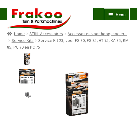
Ga
Ga
Menu
door
naar
naar
de
Home
STIHL Accessoires
Accessoires voor hoogsnoeiers
navigatie
inhoud
Homepage
Service Kits
Service Kit 23, voor FS 80, FS 85, HT 75, KA 85, KM
85, PC 70 en PC 75
Verkoop en Reparatie
Subme
uitvou
Occasions
STIHL
Subme
uitvou
Accessoires
Subme
uitvou
Contact