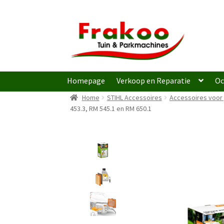
Ga
Ga
door
naar
naar
de
navigatie
inhoud
Homepage
Verkoop en Reparatie
Oc
Home
STIHL Accessoires
Accessoires voor
453.3, RM 545.1 en RM 650.1