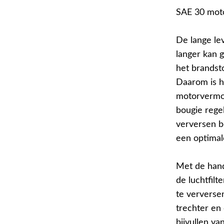
SAE 30 moto
De lange lev
langer kan 
het brandst
Daarom is h
motorvermog
bougie rege
verversen b
een optimal
Met de hand
de luchtfil
te ververse
trechter en
bijvullen va