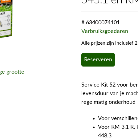
545.1 en R
# 63400074101
Verbruiksgoederen
Alle prijzen zijn inclusie
Reserveren
ige grootte
Service Kit 52 voor be
levensduur van je mach
regelmatig onderhoud
Voor verschille
Voor RM 3.1 R,
448.3