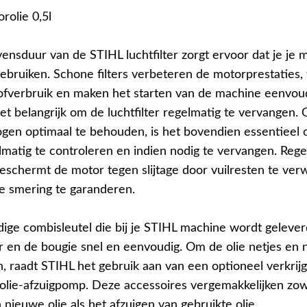
rolie 0,5l
ensduur van de STIHL luchtfilter zorgt ervoor dat je je 
gebruiken. Schone filters verbeteren de motorprestaties,
ofverbruik en maken het starten van de machine eenvoud
et belangrijk om de luchtfilter regelmatig te vervangen.
en optimaal te behouden, is het bovendien essentieel
lmatig te controleren en indien nodig te vervangen. Rege
eschermt de motor tegen slijtage door vuilresten te ver
e smering te garanderen.
ige combisleutel die bij je STIHL machine wordt gelever
ter en de bougie snel en eenvoudig. Om de olie netjes en
n, raadt STIHL het gebruik aan van een optioneel verkrij
 olie-afzuigpomp. Deze accessoires vergemakkelijken zow
n nieuwe olie als het afzuigen van gebruikte olie.