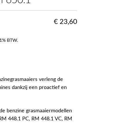
M 650.1
€
23,60
f 21% BTW.
nzinegrasmaaiers verleng de
ines dankzij een proactief en
nde benzine grasmaaiermodellen
 RM 448.1 PC, RM 448.1 VC, RM