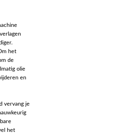
machine
 verlagen
iger.
 Om het
 om de
lmatig olie
wijderen en
d vervang je
 nauwkeurig
gbare
el het