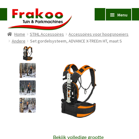
Ga
Ga
Menu
door
naar
naar
de
Home
STIHL Accessoires
Accessoires voor hoogsnoeiers
navigatie
inhoud
Homepage
Andere
Set gordelsysteem, ADVANCE X-TREEm HT, maat S
Verkoop en Reparatie
Subme
uitvou
Occasions
STIHL
Subme
uitvou
Accessoires
Subme
uitvou
Contact
Bekijk volledige grootte