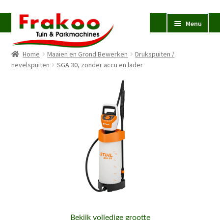
Ga
Ga
Menu
door
naar
naar
de
Home
Maaien en Grond Bewerken
Drukspuiten /
navigatie
inhoud
Homepage
nevelspuiten
SGA 30, zonder accu en lader
Verkoop en Reparatie
Subme
uitvou
Occasions
STIHL
Subme
uitvou
Accessoires
Subme
uitvou
Contact
Bekijk volledige grootte