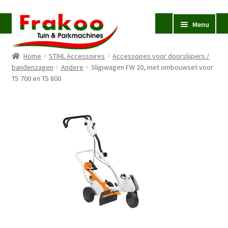
Ga
Ga
Menu
door
naar
naar
de
Home
STIHL Accessoires
Accessoires voor doorslijpers /
navigatie
inhoud
Homepage
bandenzagen
Andere
Slijpwagen FW 20, met ombouwset voor
TS 700 en TS 800
Verkoop en Reparatie
Subme
uitvou
Occasions
STIHL
Subme
uitvou
Accessoires
Subme
uitvou
Contact