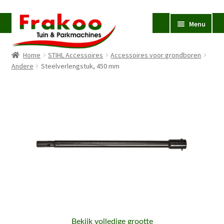
Ga
Ga
Menu
door
naar
naar
de
Home
STIHL Accessoires
Accessoires voor grondboren
navigatie
inhoud
Homepage
Andere
Steelverlengstuk, 450 mm
Verkoop en Reparatie
Subme
uitvou
Occasions
STIHL
Subme
uitvou
Accessoires
Subme
uitvou
Contact
Bekijk volledige grootte