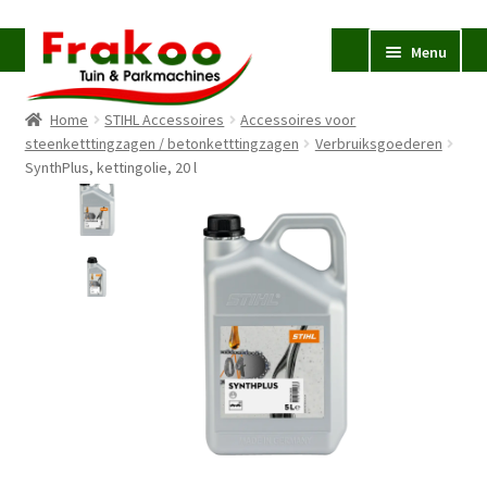
Ga
Ga
Menu
door
naar
naar
de
Home
STIHL Accessoires
Accessoires voor
navigatie
inhoud
Homepage
steenketttingzagen / betonketttingzagen
Verbruiksgoederen
SynthPlus, kettingolie, 20 l
Verkoop en Reparatie
Subme
uitvou
Occasions
STIHL
Subme
uitvou
Accessoires
Subme
uitvou
Contact