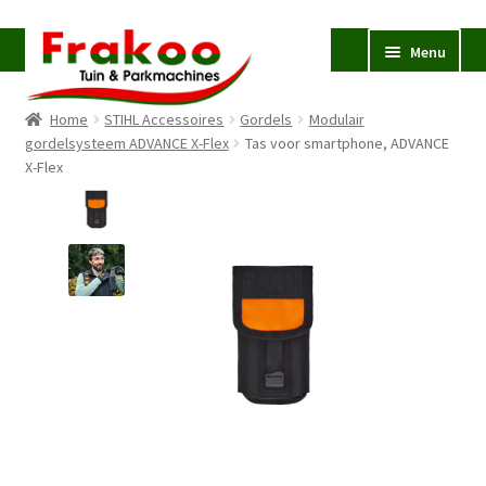
Ga
Ga
Menu
door
naar
naar
de
Home
STIHL Accessoires
Gordels
Modulair
navigatie
inhoud
Homepage
gordelsysteem ADVANCE X-Flex
Tas voor smartphone, ADVANCE
X-Flex
Verkoop en Reparatie
Subme
uitvou
Occasions
STIHL
Subme
uitvou
Accessoires
Subme
uitvou
Contact