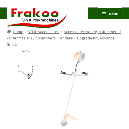
Ga
Ga
Menu
door
naar
naar
de
Home
STIHL Accessoires
Accessoires voor grastrimmers /
navigatie
inhoud
Homepage
kantenmaaiers / bosmaaiers
Andere
Upgrade Kit, Advance
Grip 2
Verkoop en Reparatie
Subme
uitvou
Occasions
STIHL
Subme
uitvou
Accessoires
Subme
uitvou
Contact