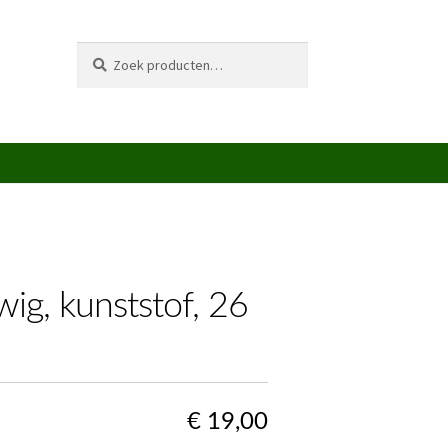
Zoeken
Zoeken
naar:
wig, kunststof, 26
€
19,00