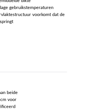
emiddelde dikte
j lage gebruikstemperaturen
vlaktestructuur voorkomt dat de
springt
aan beide
3 cm voor
ificeerd