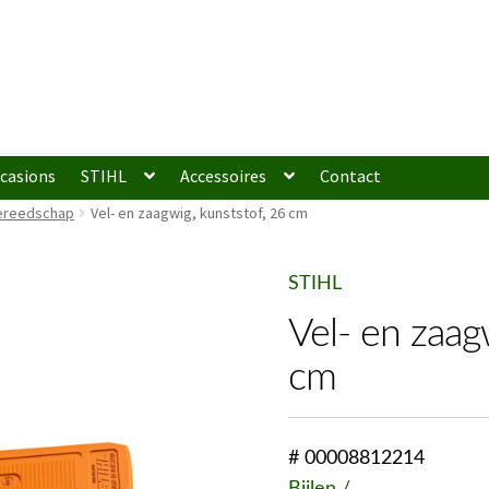
casions
STIHL
Accessoires
Contact
gereedschap
Vel- en zaagwig, kunststof, 26 cm
STIHL
Vel- en zaag
cm
# 00008812214
Bijlen /