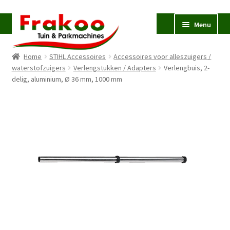
Ga
Ga
Menu
door
naar
naar
de
Home
STIHL Accessoires
Accessoires voor alleszuigers /
navigatie
inhoud
Homepage
waterstofzuigers
Verlengstukken / Adapters
Verlengbuis, 2-
delig, aluminium, Ø 36 mm, 1000 mm
Verkoop en Reparatie
Subme
uitvou
Occasions
STIHL
Subme
uitvou
Accessoires
Subme
uitvou
Contact