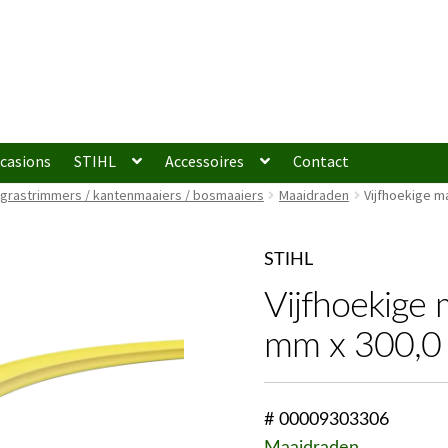
casions
STIHL
Accessoires
Contact
 grastrimmers / kantenmaaiers / bosmaaiers
Maaidraden
Vijfhoekige m
STIHL
Vijfhoekige 
mm x 300,0
# 00009303306
Maaidraden