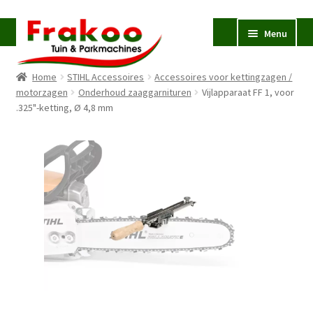
Ga
Ga
Menu
door
naar
naar
de
Home
STIHL Accessoires
Accessoires voor kettingzagen /
navigatie
inhoud
Homepage
motorzagen
Onderhoud zaaggarnituren
Vijlapparaat FF 1, voor
.325"-ketting, Ø 4,8 mm
Verkoop en Reparatie
Subme
uitvou
Occasions
STIHL
Subme
uitvou
Accessoires
Subme
uitvou
Contact