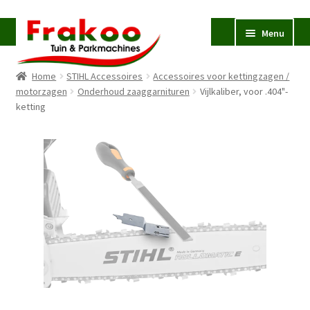
Ga
Ga
Menu
door
naar
naar
de
Home
STIHL Accessoires
Accessoires voor kettingzagen /
navigatie
inhoud
Homepage
motorzagen
Onderhoud zaaggarnituren
Vijlkaliber, voor .404"-
ketting
Verkoop en Reparatie
Subme
uitvou
Occasions
STIHL
Subme
uitvou
Accessoires
Subme
uitvou
Contact