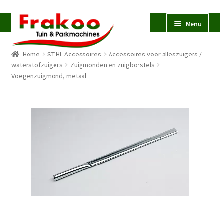
Ga
Ga
Menu
door
naar
naar
de
Home
STIHL Accessoires
Accessoires voor alleszuigers /
navigatie
inhoud
Homepage
waterstofzuigers
Zuigmonden en zuigborstels
Voegenzuigmond, metaal
Verkoop en Reparatie
Subme
uitvou
Occasions
STIHL
Subme
uitvou
Accessoires
Subme
uitvou
Contact