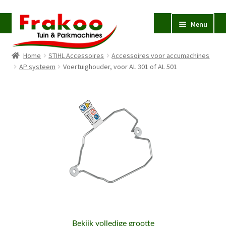
Ga
Ga
Menu
door
naar
naar
de
Home
STIHL Accessoires
Accessoires voor accumachines
navigatie
inhoud
Homepage
AP systeem
Voertuighouder, voor AL 301 of AL 501
Verkoop en Reparatie
Subme
uitvou
Occasions
STIHL
Subme
uitvou
Accessoires
Subme
uitvou
Contact
Bekijk volledige grootte