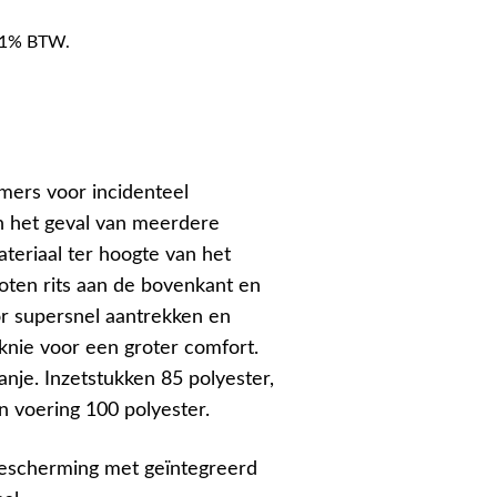
f 21% BTW.
mers voor incidenteel
in het geval van meerdere
ateriaal ter hoogte van het
loten rits aan de bovenkant en
r supersnel aantrekken en
knie voor een groter comfort.
nje. Inzetstukken 85 polyester,
n voering 100 polyester.
escherming met geïntegreerd