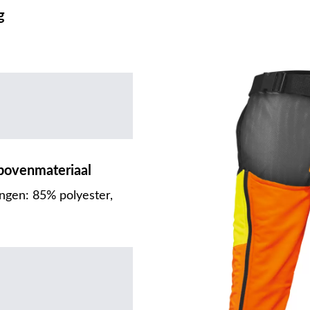
g
 bovenmateriaal
ingen: 85% polyester,