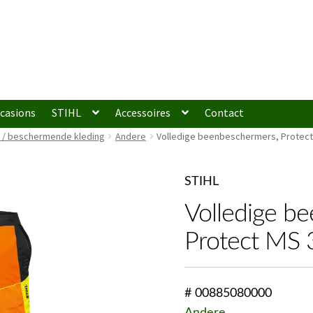
casions
STIHL
Accessoires
Contact
g / beschermende kleding
Andere
Volledige beenbeschermers, Protect
STIHL
Volledige b
Protect MS
# 00885080000
Andere