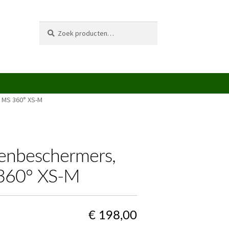
Zoeken
Zoeken
naar:
 MS 360° XS-M
eenbeschermers,
 360° XS-M
€
198,00