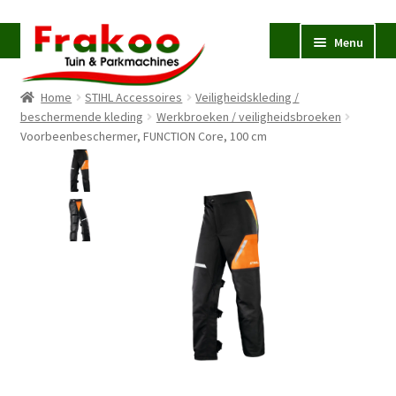
Ga
Ga
Menu
door
naar
naar
de
Home
STIHL Accessoires
Veiligheidskleding /
navigatie
inhoud
Homepage
beschermende kleding
Werkbroeken / veiligheidsbroeken
Voorbeenbeschermer, FUNCTION Core, 100 cm
Verkoop en Reparatie
Subme
uitvou
Occasions
STIHL
Subme
uitvou
Accessoires
Subme
uitvou
Contact