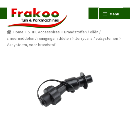
Ga
Ga
Menu
door
naar
naar
de
Home
STIHL Accessoires
Brandstoffen / oliën /
navigatie
inhoud
Homepage
smeermiddelen / reinigingsmiddelen
Jerrycans / vulsystemen
Vulsysteem, voor brandstof
Verkoop en Reparatie
Subme
uitvou
Occasions
STIHL
Subme
uitvou
Accessoires
Subme
uitvou
Contact