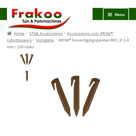
Ga
Ga
Menu
door
naar
naar
de
Home
STIHL Accessoires
Accessoires voor iMOW®
navigatie
inhoud
Homepage
robotmaaiers
Installatie
iMOW® bevestigingspennen BIO, Ø 3,4
mm / 100 stuks
Verkoop en Reparatie
Subme
uitvou
Occasions
STIHL
Subme
uitvou
Accessoires
Subme
uitvou
Contact