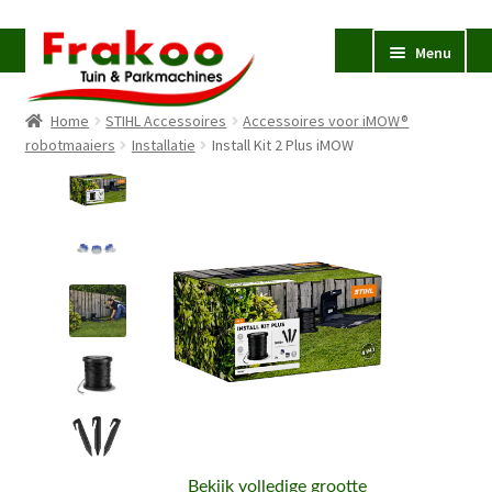
Ga
Ga
Menu
door
naar
naar
de
Home
STIHL Accessoires
Accessoires voor iMOW®
navigatie
inhoud
Homepage
robotmaaiers
Installatie
Install Kit 2 Plus iMOW
Verkoop en Reparatie
Subme
uitvou
Occasions
STIHL
Subme
uitvou
Accessoires
Subme
uitvou
Contact
Bekijk volledige grootte