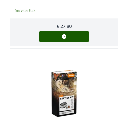
Service Kits
€
27,80