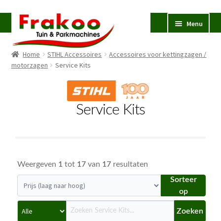
Ga
Ga
Menu
door
naar
naar
de
Home
STIHL Accessoires
Accessoires voor kettingzagen /
navigatie
inhoud
Homepage
motorzagen
Service Kits
Verkoop en Reparatie
Subme
uitvou
Occasions
Service Kits
STIHL
Subme
uitvou
Accessoires
Subme
uitvou
Contact
Weergeven
1
tot
17
van
17
resultaten
Sorteer
op
Zoeken