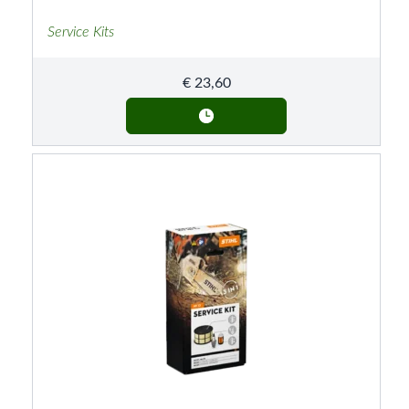
Service Kits
€
23,60